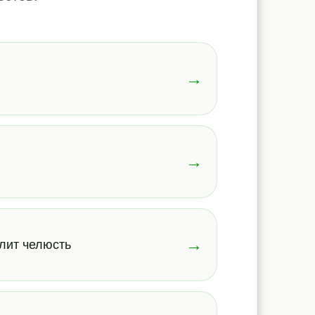
→
→
→
лит челюсть