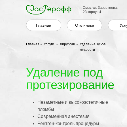
Омск, ул. Завертяева,
23 корпус 4
Главная
О клинике
Усл
Главная
Услуги
Хирургия
Удаление зубов
мудрости
Удаление под
протезирование
Незаметные и высокоэстетичные
пломбы
Современная анестезия
Рентген-контроль процедуры