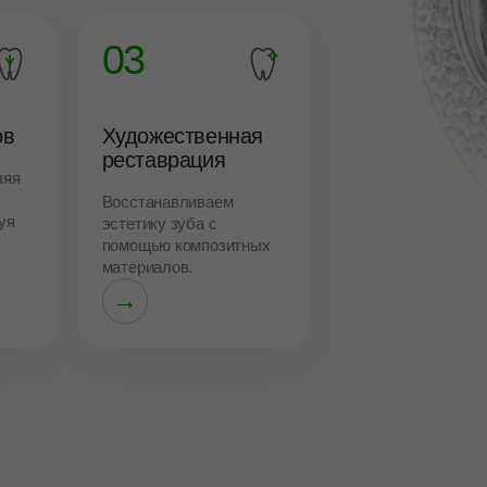
03
ов
Художественная
реставрация
ляя
Восстанавливаем
уя
эстетику зуба с
помощью композитных
материалов.
→