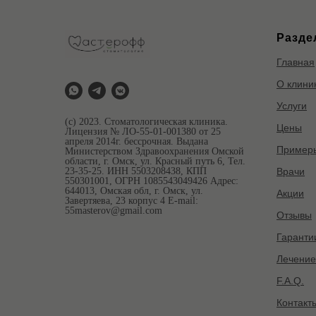
Разде
Главная
О клини
Услуги
(с) 2023. Стоматологическая клиника.
Цены
Лицензия № ЛО-55-01-001380 от 25
апреля 2014г. бессрочная. Выдана
Примеры
Министерством Здравоохранения Омской
области, г. Омск, ул. Красный путь 6, Тел.
Врачи
23-35-25. ИНН 5503208438, КПП
550301001, ОГРН 1085543049426 Адрес:
644013, Омская обл, г. Омск, ул.
Акции
Завертяева, 23 корпус 4 E-mail:
55masterov@gmail.com
Отзывы
Гаранти
Лечение
F.A.Q.
Контакт