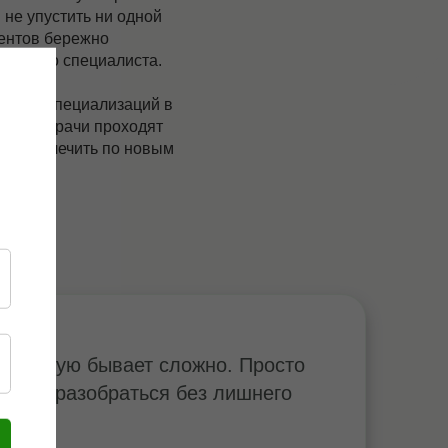
 не упустить ни одной
иентов бережно
дующего специалиста.
 двух специализаций в
 в год врачи проходят
ляющие лечить по новым
дходящую бывает сложно. Просто
можем разобраться без лишнего
естов.