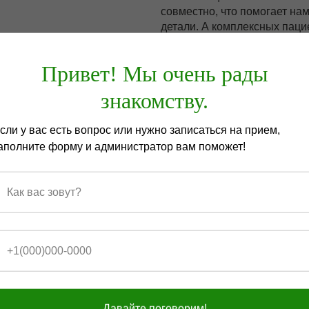
совместно, что помогает нам
детали. А комплексных пац
перенаправляем в руки сле
Привет! Мы очень рады
Все мастера имеют не менее
области стоматологии.2 раза
знакомству.
практические курсы, позво
технологиям.
сли у вас есть вопрос или нужно записаться на прием,
аполните форму и администратор вам поможет!
ые
Услуг много. Выбрать по
обратитесь к нам. Мы по
 нами
стресса и медицинских кв
Давайте поговорим!