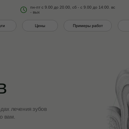
пн-пт с 9.00 до 20.00, сб - с 9.00 до 14:00. вс
- вых
уги
Цены
Примеры работ
в
одах лечения зубов
о вам.