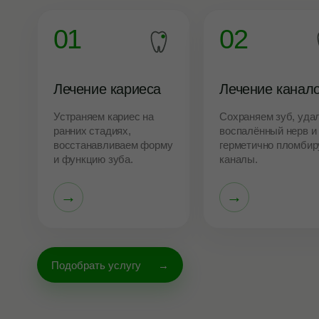
01
02
Лечение кариеса
Лечение канал
Устраняем кариес на
Сохраняем зуб, уда
ранних стадиях,
воспалённый нерв и
восстанавливаем форму
герметично пломбир
и функцию зуба.
каналы.
→
→
Подобрать услугу
→