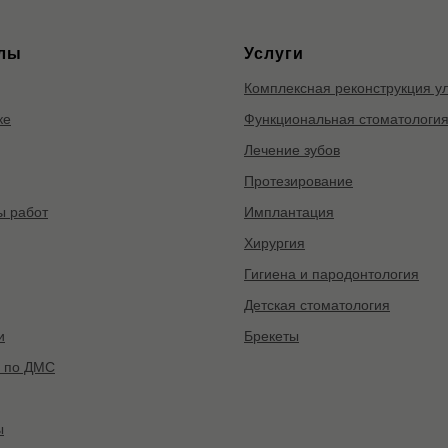
лы
Услуги
Комплексная реконструкция у
ке
Функциональная стоматологи
Лечение зубов
Протезирование
 работ
Имплантация
Хирургия
Гигиена и пародонтология
Детская стоматология
и
Брекеты
 по ДМС
ы