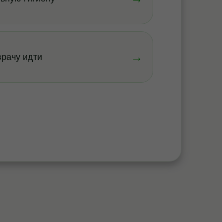
→
врачу идти