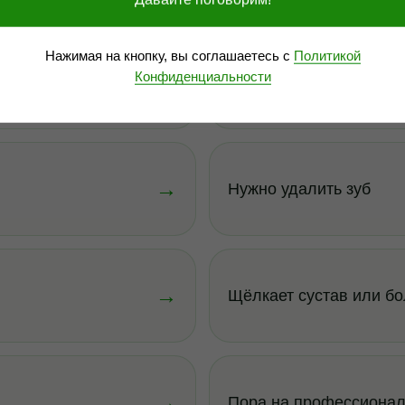
Нажимая на кнопку, вы соглашаетесь с
Политикой
Конфиденциальности
→
Не хватает зуба
→
Нужно удалить зуб
→
Щёлкает сустав или бо
→
Пора на профессионал