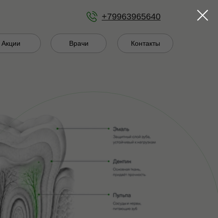
+79963965640
Акции
Врачи
Контакты