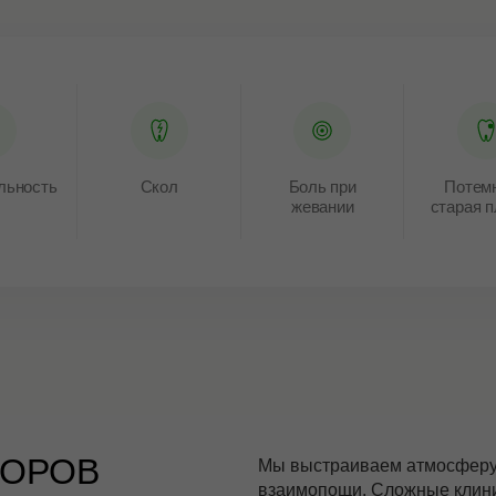
льность
Скол
Боль при
Потем
жевании
старая 
ТОРОВ
Мы выстраиваем атмосферу 
взаимопощи. Сложные клин