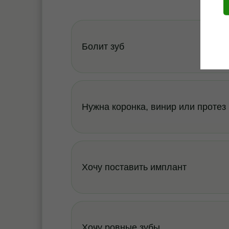
Болит зуб
Нужна коронка, винир или протез
Хочу поставить имплант
Хочу ровные зубы