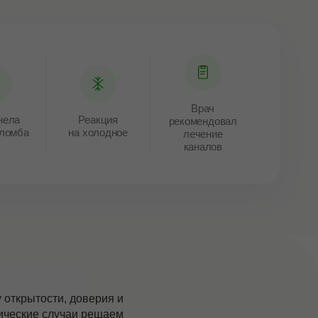
Врач
нела
Реакция
рекомендовал
пломба
на холодное
лечение
каналов
открытости, доверия и
ические случаи решаем