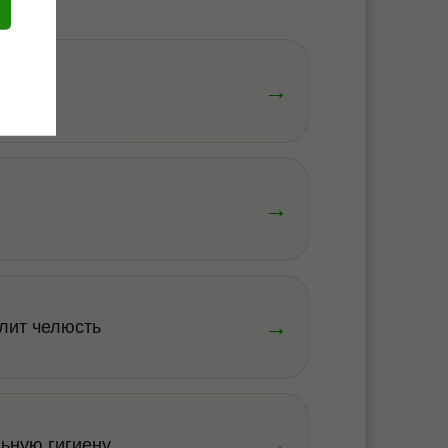
→
→
→
лит челюсть
→
ьную гигиену